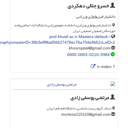
خسرو جلالی دهکردی
دانشیار فیزیولوژی ورزشی
دانشیار فیزیولوژی ورزشی دانشکده علوم ورزشی دانشگاه آزاد اسلامی واحد
خوراسگان اصفهان، اصفهان، ایران
prof.khuisf.ac.ir/Masters/default/?
ography&masterID=38b3eff8baf56627478ec76a704e9b52&LaID=1
gmail.com
khosrojalali
0000-0003-0210-5984
h-index:
7
مرتضی یوسفی زادی
استاد، گروه زیست شناسی، دانشگاه قم، قم، ایران.
gmail.com
morteza110110