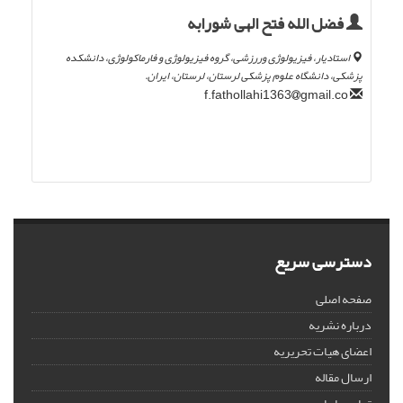
فضل الله فتح الهی شورابه
استادیار، فیزیولوژی وررزشی، گروه فیزیولوژی و فارماکولوژی، دانشکده
پزشکی، دانشگاه علوم پزشکی لرستان، لرستان، ایران.
gmail.co
f.fathollahi1363
دسترسی سریع
صفحه اصلی
درباره نشریه
اعضای هیات تحریریه
ارسال مقاله