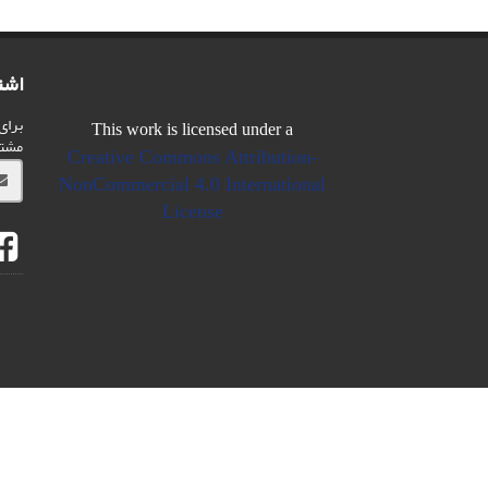
اشت
برای
This work is licensed under a
مشت
Creative Commons Attribution-
NonCommercial 4.0 International
License