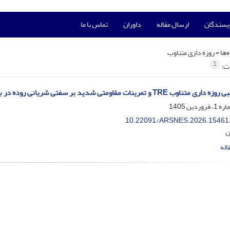
ویسندگان
ارسال مقاله
داوران
تماس با ما
‌ها =
روزه داری متناوب
1
ات:
تمرینات مقاومتی شدید بر سفتی شریانی روده در بزرگسالان چاق مبتلا به سندرم متابولیک
10.22091/ARSNES.2026.15461
ن
اله