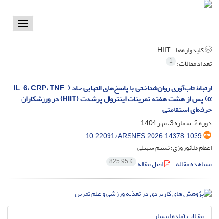
Toggle
vigation
کلیدواژه‌ها =
HIIT
1
تعداد مقالات:
ارتباط تاب‌آوری روان‌شناختی با پاسخ‌های التهابی حاد (IL-6، CRP، TNF-
α) پس از هشت هفته تمرینات اینتروال پرشدت (HIIT) در ورزشکاران
حرفه‌ای استقامتی
دوره 2، شماره 3، مهر 1404
10.22091/ARSNES.2026.14378.1039
اعظم ملانوروزی؛ نسیم سهیلی
825.95 K
مشاهده مقاله
اصل مقاله
مقالات آماده انتشار