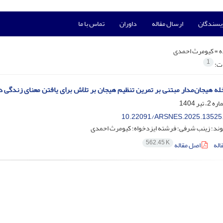
ویسندگان
ارسال مقاله
داوران
تماس با ما
ه =
کیومرث احمدی
1
ات:
خله هیجان‌مدار مبتنی بر تمرین تنظیم هیجان بر تلاش برای یافتن معنای زندگی 
10.22091/ARSNES.2025.13525
وند؛ زینب شرفی؛ فرشته ایزدخواه؛ کیومرث احمدی
562.45 K
اله
اصل مقاله