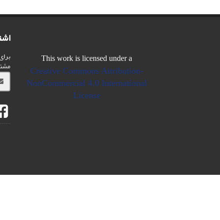
اشت
برای
This work is licensed under a
مشت
Creative Commons Attribution-
NonCommercial 4.0 International
License